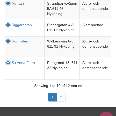
Myntan
Strandparksvägen
Äldre- och
5A 611 46
demensboende
Nyköping
Riggargatan
Riggargatan 4 A,
Äldreboende
611 62 Nyköping
Rönnliden
Walkers väg 6-8,
Äldre- och
611 91 Nyköping
demensboende
S:t Anna Flora
Forsgränd 13, 611
Äldre- och
32 Nyköping
demensboende
Showing 1 to 10 of 12 entries
1
2