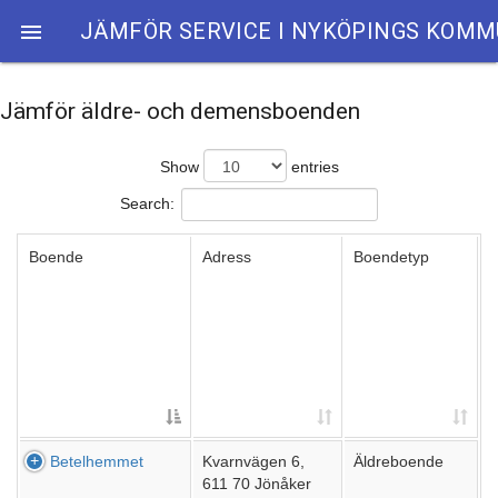
JÄMFÖR SERVICE I NYKÖPINGS KOM

Jämför äldre- och demensboenden
Show
entries
Search:
Boende
Adress
Boendetyp
Betelhemmet
Kvarnvägen 6,
Äldreboende
611 70 Jönåker